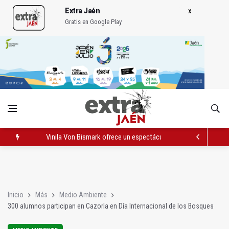
Extra Jaén
Gratis en Google Play
Vinila Von Bismark ofrece un espectáculo "rompedor" en el In
El lateral izquiero sub 23 David Márquez, nuevo fichaje del Rea
IU pide respuestas al Gobierno sobre la situación del ferrocarri
Inicio
Más
Medio Ambiente
300 alumnos participan en Cazorla en Día Internacional de los Bosques