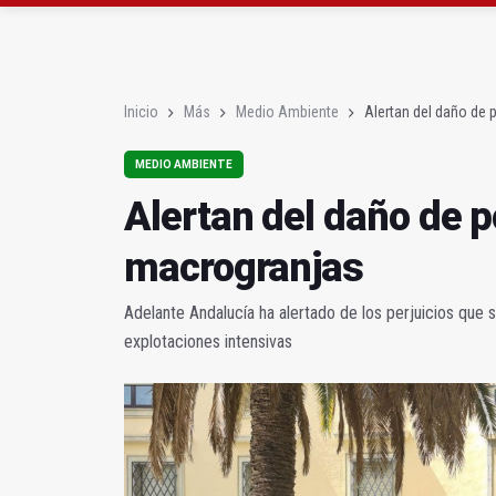
La Junta amplia la aler
Rubén Gómez se suma a
Inicio
Más
Medio Ambiente
Alertan del daño de
MEDIO AMBIENTE
Alertan del daño de 
macrogranjas
Adelante Andalucía ha alertado de los perjuicios que s
explotaciones intensivas