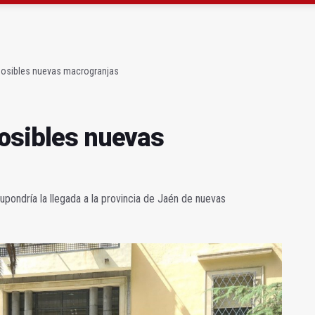
ta por listeria en Granada, Jaén y Sevilla
l Avanza Jaén Paraíso Interior
 posibles nuevas macrogranjas
posibles nuevas
upondría la llegada a la provincia de Jaén de nuevas