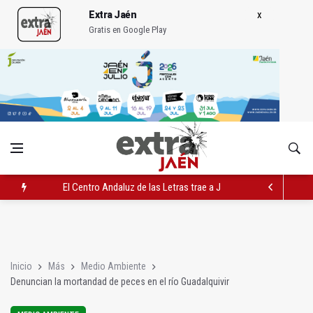
Extra Jaén
Gratis en Google Play
El Centro Andaluz de las Letras trae a Jaén al filósofo Omar L
Roban joyas de la Virgen de la Fuensanta Coronada de Alcaud
El PSOE acusa al PP de "apuntarse el tanto" de los datos de 
Inicio
Más
Medio Ambiente
Denuncian la mortandad de peces en el río Guadalquivir