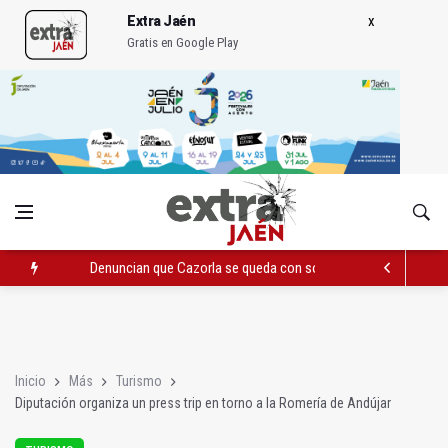
Extra Jaén
Gratis en Google Play
Pelea con arma blanca acaba con una menor herida en Torred
El PP acusa al PSOE de querer "dejar fuera" a la Junta en el Ce
Denuncian que Cazorla se queda con solo dos bomberos por 
Inicio
Más
Turismo
Diputación organiza un press trip en torno a la Romería de Andújar