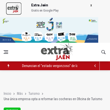
Extra Jaén
Gratis en Google Play
Denuncian el "estado vergonzoso" de la JV-3266 en Hinojares
La mutación de manial de IFEJA aportará al Ayuntamiento 7,31
El programa 'Semillas de experiencia' cierra con 646 participan
Inicio
Más
Turismo
Una única empresa opta a reformar las cocheras en Oficina de Turismo