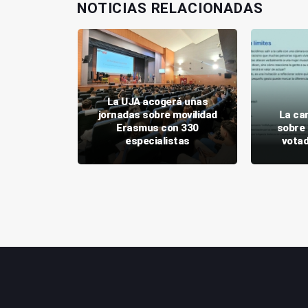
NOTICIAS RELACIONADAS
La UJA acogerá unas
irá los
jornadas sobre movilidad
La ca
y Linares
Erasmus con 330
sobre 
JA
especialistas
votad