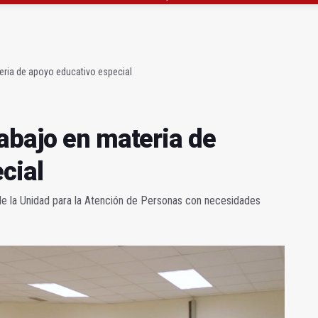
atrocinador del Real Jaén en categoría bronce
conductores del tranvía empiezan la próxima semana
eria de apoyo educativo especial
abajo en materia de
cial
or de la Unidad para la Atención de Personas con necesidades