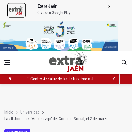
Extra Jaén
Gratis en Google Play
El Centro Andaluz de las Letras trae a Jaén al filósofo Omar L
Roban joyas de la Virgen de la Fuensanta Coronada de Alcaud
El PSOE acusa al PP de "apuntarse el tanto" de los datos de 
Inicio
Universidad
Las II Jornadas ‘Mecenazgo' del Consejo Social, el 2 de marzo