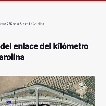
ón organiza 42 colectas de sangre en la provincia
s para facilitar la contratación indefinida
metro 265 de la A-4 en La Carolina
del enlace del kilómetro
arolina