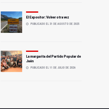
El Expositor: Volver otra vez
PUBLICADO EL 31 DE AGOSTO DE 2025
Plataformas ferroviarias
El PP exige a Millán actuar
exigen explicaciones a
tras la cancelación del
Puente por el caos del
tren Madrid-Jaén
tren
La margarita del Partido Popular de
Jaén
PUBLICADO EL 11 DE JULIO DE 2026