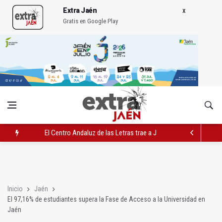
Extra Jaén
Gratis en Google Play
El Centro Andaluz de las Letras trae a Jaén al filósofo Omar L
Roban joyas de la Virgen de la Fuensanta Coronada de Alcaud
El PSOE acusa al PP de "apuntarse el tanto" de los datos de 
Inicio
Jaén
El 97,16% de estudiantes supera la Fase de Acceso a la Universidad en
Jaén