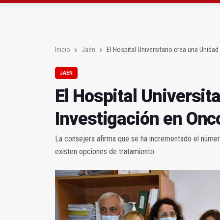
Roban joyas de la Vir
El PSOE acusa al PP de
Inicio
Jaén
El Hospital Universitario crea una Unida
JAÉN
El Hospital Universit
Investigación en Onc
La consejera afirma que se ha incrementado el número 
existen opciones de tratamiento