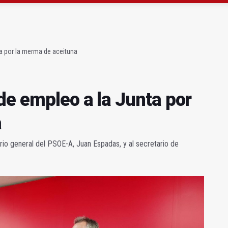
obación de la nueva Ley de Cribado Neonatal
 27 al 30 su XLI edición
ta por la merma de aceituna
de empleo a la Junta por
a
io general del PSOE-A, Juan Espadas, y al secretario de