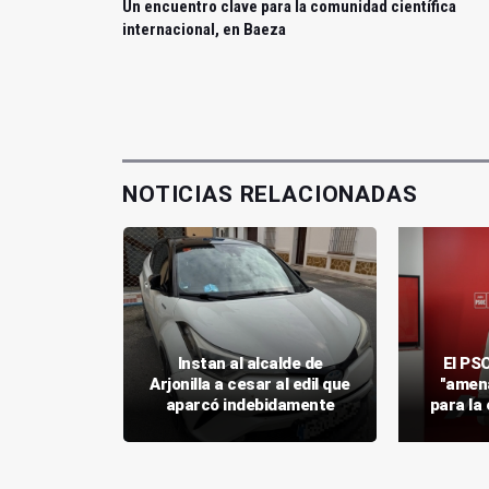
Un encuentro clave para la comunidad científica
internacional, en Baeza
NOTICIAS RELACIONADAS
 la Junta
Instan al alcalde de
El PSO
a" con las
Arjonilla a cesar al edil que
"amena
nedero
aparcó indebidamente
para la