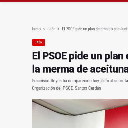
El PSOE celebra la apr
Expohuelma celebra del
Inicio
Jaén
El PSOE pide un plan de empleo a la Jun
JAÉN
El PSOE pide un plan 
la merma de aceitun
Francisco Reyes ha comparecido hoy junto al secretar
Organización del PSOE, Santos Cerdán