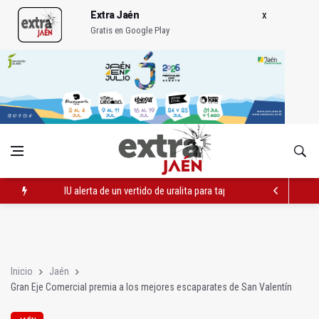
Extra Jaén
Gratis en Google Play
IU alerta de un vertido de uralita para tapar baches en un camin
El PP apunta "otro verano perdido" para el turismo por falta d
IMEFE finaliza tres itinerarios formativos de Edificación y Obra 
Inicio
Jaén
Gran Eje Comercial premia a los mejores escaparates de San Valentín