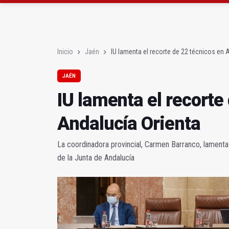
Denuncian que Cazorl
Las dos canteras de la 
Inicio
Jaén
IU lamenta el recorte de 22 técnicos en 
JAÉN
IU lamenta el recorte
Andalucía Orienta
La coordinadora provincial, Carmen Barranco, lamenta
de la Junta de Andalucía