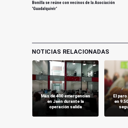
Bonilla se reúne con vecinos de la Asociación
'Guadalquivir'
NOTICIAS RELACIONADAS
ares se
Más de 400 emergencias
El par
ocimiento
en Jaén durante la
en 9.5
l año'
operación salida
segu