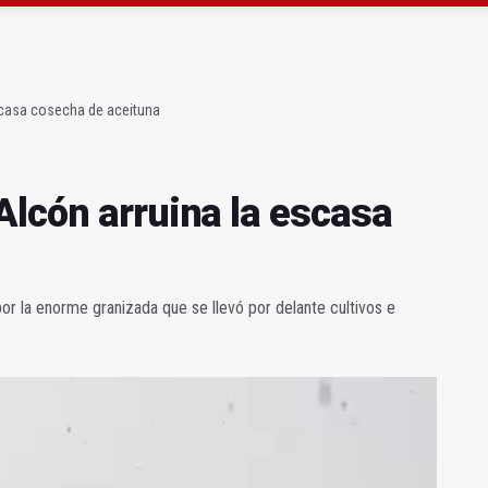
 "apuntarse el tanto" de los datos de empleo
as Letras trae a Jaén al filósofo Omar Linares
scasa cosecha de aceituna
Alcón arruina la escasa
r la enorme granizada que se llevó por delante cultivos e