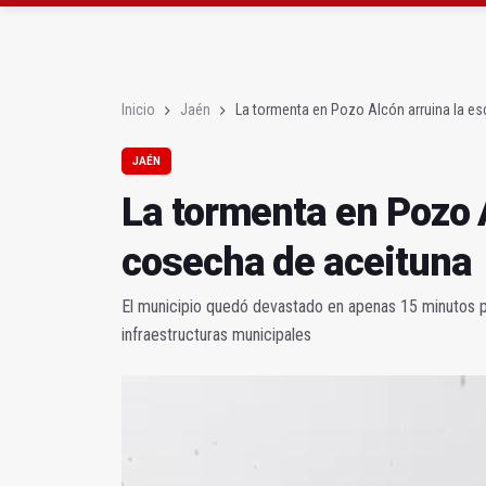
El PSOE acusa al PP de
El Centro Andaluz de l
Inicio
Jaén
La tormenta en Pozo Alcón arruina la e
JAÉN
La tormenta en Pozo 
cosecha de aceituna
El municipio quedó devastado en apenas 15 minutos po
infraestructuras municipales