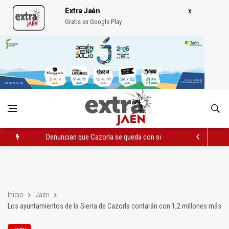
Extra Jaén
Gratis en Google Play
Denuncian que Cazorla se queda con solo dos bomberos por 
Pelea con arma blanca acaba con una menor herida en Torred
El PP acusa al PSOE de querer "dejar fuera" a la Junta en el Ce
Inicio
Jaén
Los ayuntamientos de la Sierra de Cazorla contarán con 1,2 millones más