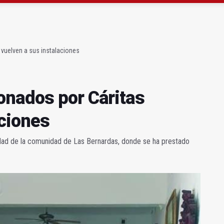
strena un mirador sobre el olivar de montaña
n del nuevo depósito de vehículos municipal
vuelven a sus instalaciones
onados por Cáritas
aciones
dad de la comunidad de Las Bernardas, donde se ha prestado