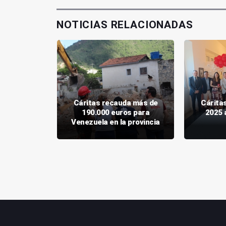
NOTICIAS RELACIONADAS
donan casi
Cáritas recauda más de
Cárita
a Ucrania
190.000 euros para
2025 
tas
Venezuela en la provincia