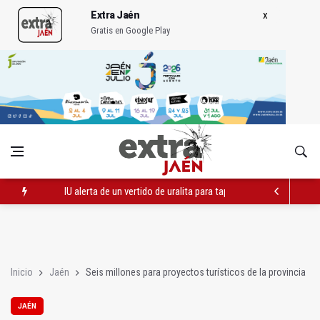
Extra Jaén
Gratis en Google Play
IU alerta de un vertido de uralita para tapar baches en un camin
El PP apunta "otro verano perdido" para el turismo por falta d
IMEFE finaliza tres itinerarios formativos de Edificación y Obra 
Inicio
Jaén
Seis millones para proyectos turísticos de la provincia
JAÉN