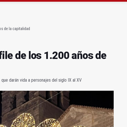
precio" de la Junta al Cetedex
bilita un espacio para consultas de Genética
os de la capitalidad
file de los 1.200 años de
que darán vida a personajes del siglo IX al XV