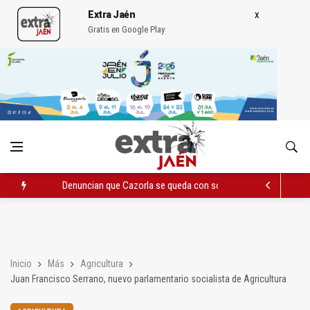
Extra Jaén
Gratis en Google Play
Denuncian que Cazorla se queda con solo dos bomberos por 
Pelea con arma blanca acaba con una menor herida en Torred
El PP acusa al PSOE de querer "dejar fuera" a la Junta en el Ce
Inicio
Más
Agricultura
Juan Francisco Serrano, nuevo parlamentario socialista de Agricultura