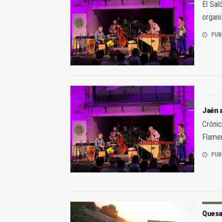
El Sal
organi
PUB
Jaén 
Crónic
Flame
PUB
Quesad