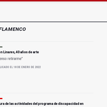
 "apuntarse el tanto" de los datos de empleo
as Letras trae a Jaén al filósofo Omar Linares
FLAMENCO
 Linares, 40 años de arte
enso retirarme"
LICADO EL 18 DE ENERO DE 2022
ra de las actividades del programa de discapacidad en