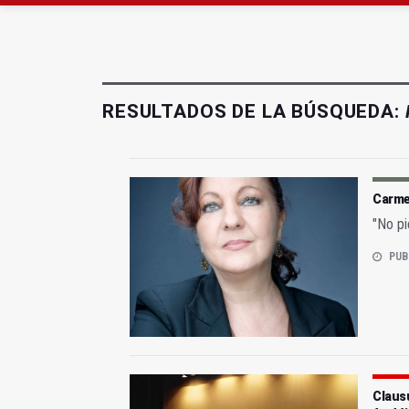
El PSOE acusa al PP de
El Centro Andaluz de l
RESULTADOS DE LA BÚSQUEDA:
Carmen
"No pi
PUB
Clausu