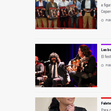
a figu
Ceper
PUB
Las bo
El fes
PUB
Falete
Para c