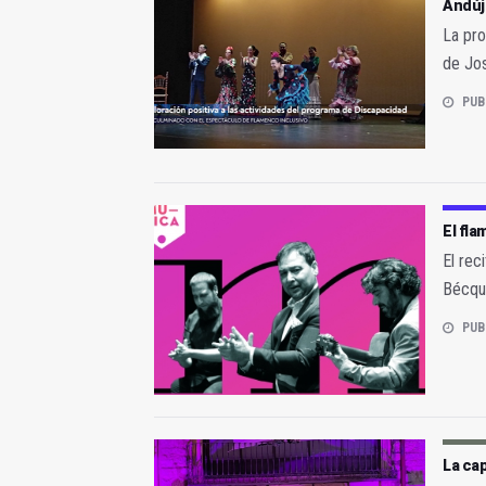
Andúj
La pro
de Jo
PUB
El fla
El rec
Bécque
PUB
La cap