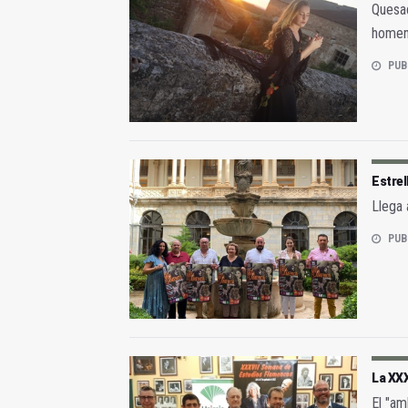
Quesa
homena
PUB
Estrel
Llega 
PUB
La XXX
El "am