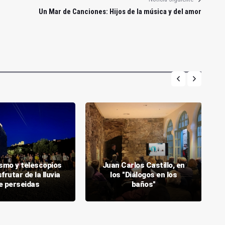
Un Mar de Canciones: Hijos de la música y del amor
smo y telescopios
Juan Carlos Castillo, en
frutar de la lluvia
los "Diálogos en los
e perseidas
baños"