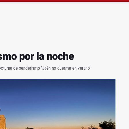
ta por listeria en Granada, Jaén y Sevilla
l Avanza Jaén Paraíso Interior
smo por la noche
nocturna de senderismo 'Jaén no duerme en verano'