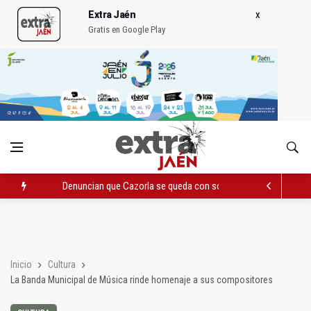
Extra Jaén
Gratis en Google Play
Denuncian que Cazorla se queda con solo dos bomberos por 
Pelea con arma blanca acaba con una menor herida en Torred
El PP acusa al PSOE de querer "dejar fuera" a la Junta en el Ce
Inicio
Cultura
La Banda Municipal de Música rinde homenaje a sus compositores