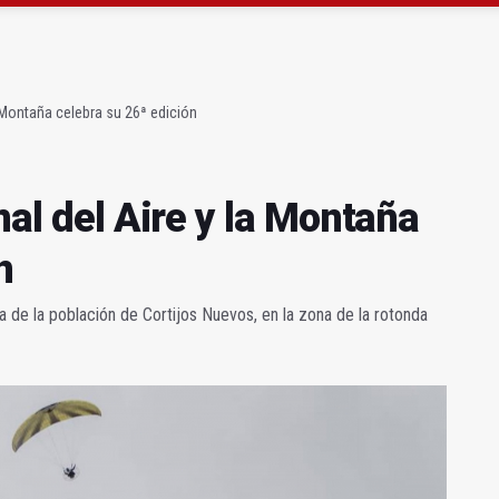
no de La Salobreja el 6 y el 7 de junio
efleje en los tickets la duración real del trayecto
la Montaña celebra su 26ª edición
nal del Aire y la Montaña
n
 de la población de Cortijos Nuevos, en la zona de la rotonda