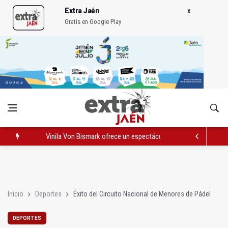
Extra Jaén
Gratis en Google Play
Vinila Von Bismark ofrece un espectáculo "rompedor" en el In
El lateral izquiero sub 23 David Márquez, nuevo fichaje del Rea
IU pide respuestas al Gobierno sobre la situación del ferrocarri
Inicio
Deportes
Éxito del Circuito Nacional de Menores de Pádel
DEPORTES