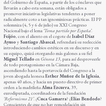
del Gobierno de España, a partir de los cónclaves que
llevarán a cabo esta semana, están obligados a
promover iniciativas legislativas tendentes a poner
radicalmente coto a tan ignominiosas prácticas. El PP
solemniza (4, 5 y 6 de julio) su XXI Congreso
Nacional bajo el lema
‘Toma partido por España’
.
Feijóo
, con el aliento en el cogote de
Isabel Díaz
Ayuso
y
Santiago Abascal
, refrendará su reelección
introduciendo cambios estéticos en su discurso y en
su equipo, quizá otorgando más galones a su fiel
Miguel Tellado
en
Génova 13
, para así desproveerle
de todo protagonismo en la Cámara Baja,
ascendiendo hasta la portavocía del Congreso a la
joven abogada leonesa
Esther Muñoz de la Iglesia
,
apenas 40 años, y hacia un puesto directivo de primer
orden a la madrileña
Alma Ezcurra
, 39,
eurodiputada, coordinadora de la fundación
‘Reformismo 21’
. ¿
Cuca Gamarra
? ¿
Elías Bendodo
?
Conscientes de que no hay remodelación sin