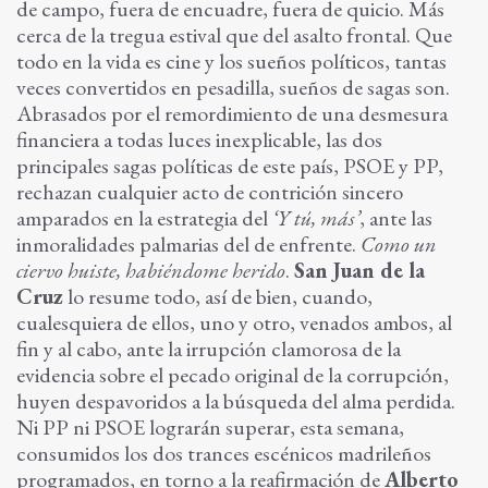
de campo, fuera de encuadre, fuera de quicio. Más
cerca de la tregua estival que del asalto frontal. Que
todo en la vida es cine y los sueños políticos, tantas
veces convertidos en pesadilla, sueños de sagas son.
Abrasados por el remordimiento de una desmesura
financiera a todas luces inexplicable, las dos
principales sagas políticas de este país, PSOE y PP,
rechazan cualquier acto de contrición sincero
amparados en la estrategia del
‘Y tú, más’
, ante las
inmoralidades palmarias del de enfrente.
Como un
ciervo huiste, habiéndome herido
.
San Juan de la
Cruz
lo resume todo, así de bien, cuando,
cualesquiera de ellos, uno y otro, venados ambos, al
fin y al cabo, ante la irrupción clamorosa de la
evidencia sobre el pecado original de la corrupción,
huyen despavoridos a la búsqueda del alma perdida.
Ni PP ni PSOE lograrán superar, esta semana,
consumidos los dos trances escénicos madrileños
programados, en torno a la reafirmación de
Alberto