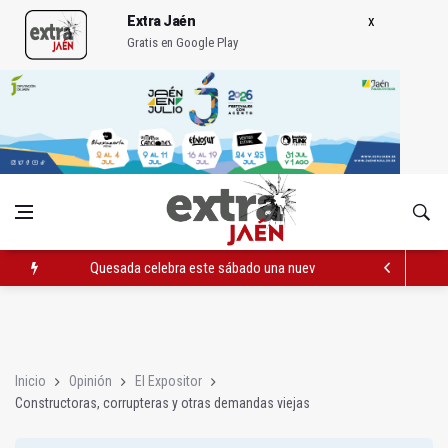
Extra Jaén
Gratis en Google Play
Quesada celebra este sábado una nueva jornada de Orgullo
La Junta amplia la alerta por listeria en Granada, Jaén y Sevilla
Rubén Gómez se suma al Avanza Jaén Paraíso Interior
Inicio
Opinión
El Expositor
Constructoras, corrupteras y otras demandas viejas