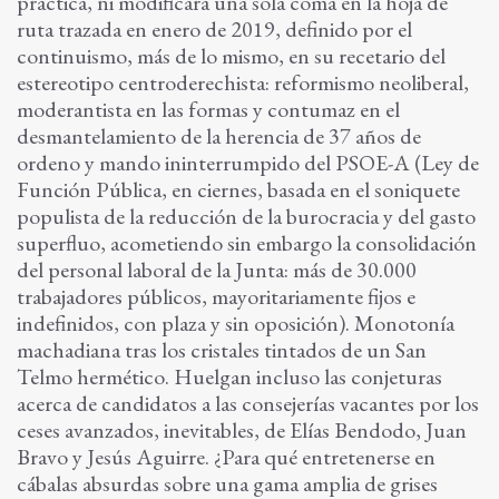
práctica, ni modificará una sola coma en la hoja de
ruta trazada en enero de 2019, definido por el
continuismo, más de lo mismo, en su recetario del
estereotipo centroderechista: reformismo neoliberal,
moderantista en las formas y contumaz en el
desmantelamiento de la herencia de 37 años de
ordeno y mando ininterrumpido del PSOE-A (Ley de
Función Pública, en ciernes, basada en el soniquete
populista de la reducción de la burocracia y del gasto
superfluo, acometiendo sin embargo la consolidación
del personal laboral de la Junta: más de 30.000
trabajadores públicos, mayoritariamente fijos e
indefinidos, con plaza y sin oposición). Monotonía
machadiana tras los cristales tintados de un San
Telmo hermético. Huelgan incluso las conjeturas
acerca de candidatos a las consejerías vacantes por los
ceses avanzados, inevitables, de Elías Bendodo, Juan
Bravo y Jesús Aguirre. ¿Para qué entretenerse en
cábalas absurdas sobre una gama amplia de grises