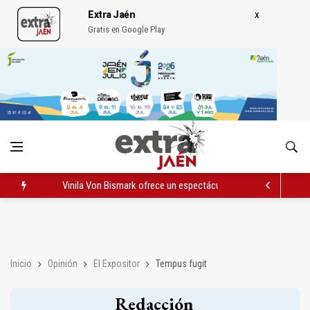
Extra Jaén
Gratis en Google Play
Vinila Von Bismark ofrece un espectáculo "rompedor" en el In
El lateral izquiero sub 23 David Márquez, nuevo fichaje del Rea
IU pide respuestas al Gobierno sobre la situación del ferrocarri
Inicio
Opinión
El Expositor
Tempus fugit
Redacción