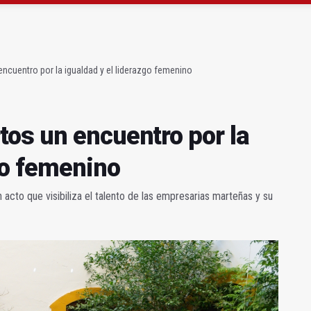
atrocinador del Real Jaén en categoría bronce
conductores del tranvía empiezan la próxima semana
ncuentro por la igualdad y el liderazgo femenino
os un encuentro por la
go femenino
 acto que visibiliza el talento de las empresarias marteñas y su