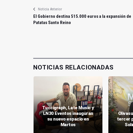
Noticia Anterior
El Gobierno destina 515.000 euros a la expansión de
Patatas Santo Reino
NOTICIAS RELACIONADAS
renuevan
Tuccigraph, Late Music y
 para
LN30 Eventos inauguran
Olivasu
oras
su nuevo espacio en
tercer 
rias
Martos
Sol