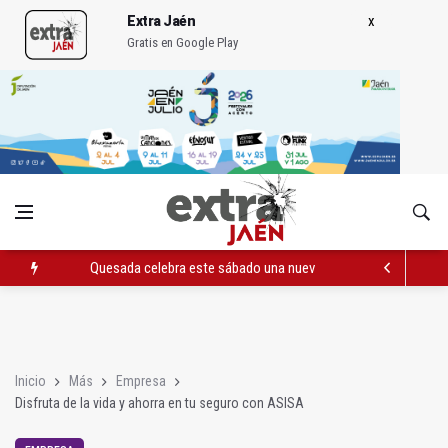
Extra Jaén
Gratis en Google Play
Quesada celebra este sábado una nueva jornada de Orgullo
La Junta amplia la alerta por listeria en Granada, Jaén y Sevilla
Rubén Gómez se suma al Avanza Jaén Paraíso Interior
Inicio
Más
Empresa
Disfruta de la vida y ahorra en tu seguro con ASISA