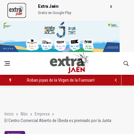
Extra Jaén
Gratis en Google Play
Roban joyas de la Virgen de la Fuensanta Coronada de Alcaud
Caja Rural reconoce a la campeona de España de Natación, Au
Extinguido el incendio junto al Hospital Neurotraumatológico
Inicio
Más
Empresa
El Centro Comercial Abierto de Úbeda es premiado por la Junta