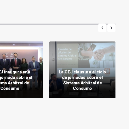
J inaugura una
La CEJ clausura el ciclo
jornada sobre el
de jornadas sobre el
ema Arbitral de
Sistema Arbitral de
Consumo
Consumo