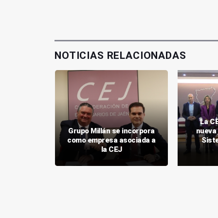
NOTICIAS RELACIONADAS
La CE
s de ASEM
Grupo Millán se incorpora
nueva 
 el nuevo
como empresa asociada a
Sist
iFactu
la CEJ