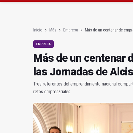
La Junta amplia la aler
Rubén Gómez se suma a
Inicio
Más
Empresa
Más de un centenar de empre
EMPRESA
Más de un centenar d
las Jornadas de Alci
Tres referentes del emprendimiento nacional comparten
retos empresariales