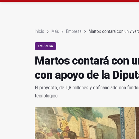
El lateral izquiero sub
IU pide respuestas al G
Inicio
Más
Empresa
Martos contará con un viver
EMPRESA
Martos contará con u
con apoyo de la Dipu
El proyecto, de 1,8 millones y cofinanciado con fond
tecnológico