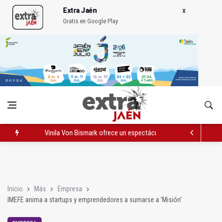
Extra Jaén
Gratis en Google Play
Vinila Von Bismark ofrece un espectáculo "rompedor" en el In
El lateral izquiero sub 23 David Márquez, nuevo fichaje del Rea
IU pide respuestas al Gobierno sobre la situación del ferrocarri
Inicio
Más
Empresa
IMEFE anima a startups y emprendedores a sumarse a ‘Misión’