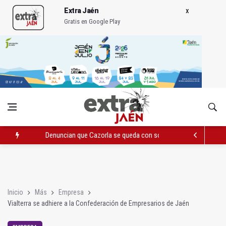
Extra Jaén
Gratis en Google Play
Denuncian que Cazorla se queda con solo dos bomberos por 
Pelea con arma blanca acaba con una menor herida en Torred
El PP acusa al PSOE de querer "dejar fuera" a la Junta en el Ce
Inicio
Más
Empresa
Vialterra se adhiere a la Confederación de Empresarios de Jaén