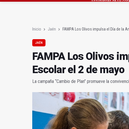
Jaén recibe con entus
EN POCOS MINUTOS (R
Inicio
Jaén
FAMPA Los Olivos impulsa el Día de la A
JAÉN
FAMPA Los Olivos imp
Escolar el 2 de mayo
La campaña “Cambio de Plan” promueve la convivencia