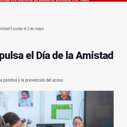
iasmo a los campeones de la Copa del Rey
esumen del martes, 26 de mayo de 2026)
mistad Escolar el 2 de mayo
ulsa el Día de la Amistad
 positiva y la prevención del acoso