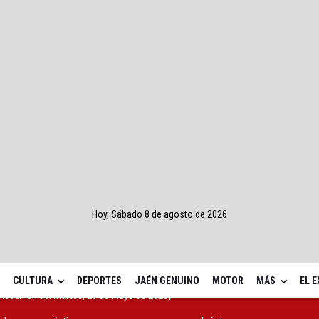
Hoy, Sábado 8 de agosto de 2026
CULTURA
DEPORTES
JAÉN GENUINO
MOTOR
MÁS
EL 
cluyen sus prácticas en empresas europeas con Jaén+