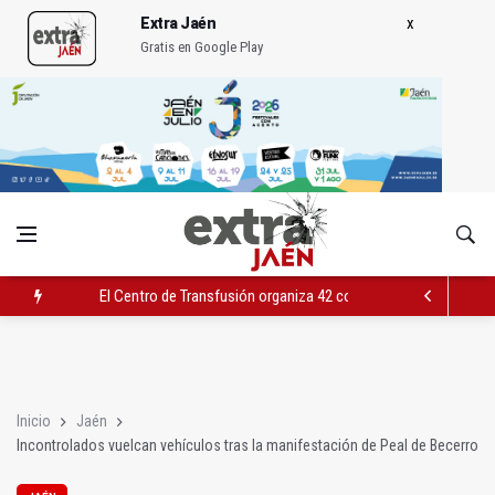
Extra Jaén
Gratis en Google Play
El Centro de Transfusión organiza 42 colectas de sangre en la 
El PSOE celebra la aprobación de la nueva Ley de Cribado Neo
Expohuelma celebra del 27 al 30 su XLI edición
Inicio
Jaén
Incontrolados vuelcan vehículos tras la manifestación de Peal de Becerro