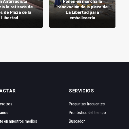
n Antirracista
Ponen en marcha la
ia la retirada de
renovación de la plaza de
s de Plaza de la
La Libertad para
Libertad
embellecerla
ACTAR
SERVICIOS
osotros
Preguntas frecuentes
tanos
Pronóstico del tiempo
te en nuestros medios
Buscador