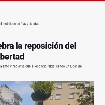
l patrocina una obra de teatro de la UNIA
antiene que hay matronas suficientes
el mobiliario en Plaza Libertad
ebra la reposición del
ibertad
miento y reclama que el espacio "siga siendo un lugar de