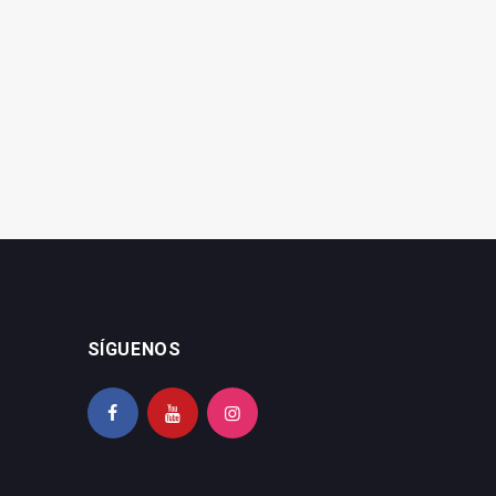
La Fundación Caja Rural
El Hospital de Jaén
patrocina una obra de
mantiene que hay
teatro de la UNIA
matronas suficientes
SÍGUENOS