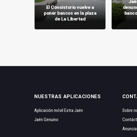
Jaé
 la merma
El Consistorio vuelve a
denunc
la sanidad
poner bancos en la plaza
banco
verano
de La Libertad
NUESTRAS APLICACIONES
CONT
Aplicación móvil Extra Jaén
Sobre n
Jaén Genuino
Contác
Anuncia