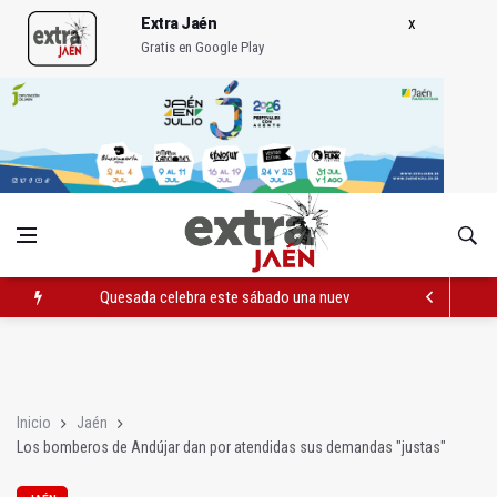
Extra Jaén
Gratis en Google Play
Quesada celebra este sábado una nueva jornada de Orgullo
La Junta amplia la alerta por listeria en Granada, Jaén y Sevilla
Rubén Gómez se suma al Avanza Jaén Paraíso Interior
Inicio
Jaén
Los bomberos de Andújar dan por atendidas sus demandas "justas"