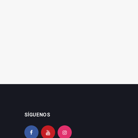
El PP reclama un plan
Inversión de 500.000
urgente de mantenimiento
euros para mejoras en 19
en los colegios públicos
colegios de la capital
SÍGUENOS