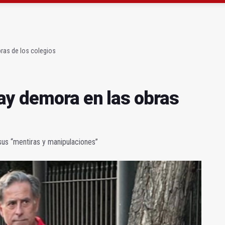
ará la seguridad el 12 de agosto por el eclipse
 de menores acude a la ludoteca de Geolit
ras de los colegios
ay demora en las obras
sus “mentiras y manipulaciones”