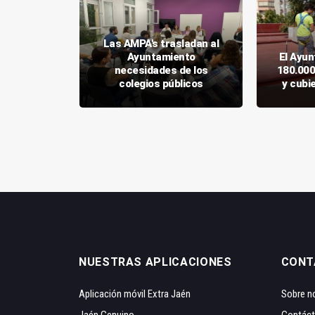
o entrega
Las AMPA's trasladan al
 de
Ayuntamiento
El Ayun
urbano a
necesidades de los
180.000
s
colegios públicos
y cubi
NUESTRAS APLICACIONES
CONT
Aplicación móvil Extra Jaén
Sobre n
Jaén Genuino
Contác