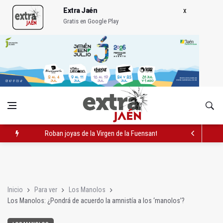
Extra Jaén
Gratis en Google Play
Roban joyas de la Virgen de la Fuensanta Coronada de Alcaud
El PSOE acusa al PP de "apuntarse el tanto" de los datos de 
El Centro Andaluz de las Letras trae a Jaén al filósofo Omar L
Inicio
Para ver
Los Manolos
Los Manolos: ¿Pondrá de acuerdo la amnistía a los ‘manolos’?