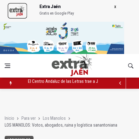
Extra Jaén
Gratis en Google Play
Roban joyas de la Virgen de la Fuensanta Coronada de Alcaud
El PSOE acusa al PP de "apuntarse el tanto" de los datos de 
El Centro Andaluz de las Letras trae a Jaén al filósofo Omar L
Inicio
Para ver
Los Manolos
LOS MANOLOS: Votos, abogados, ruina y logística sanantoniana