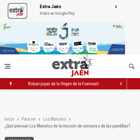
Extra Jaén
Gratis en Google Play
Roban joyas de la Virgen de la Fuensanta Coronada de Alcaud
El PSOE acusa al PP de "apuntarse el tanto" de los datos de 
El Centro Andaluz de las Letras trae a Jaén al filósofo Omar L
Inicio
Para ver
Los Manolos
¿Qué piensan Los Manolos de la moción de censura y de las pandillas?