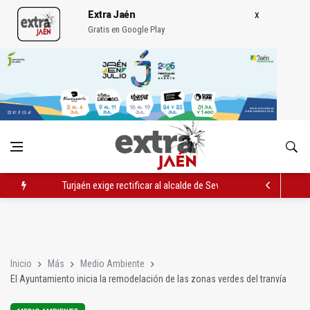
Extra Jaén
Gratis en Google Play
Turjaén exige rectificar al alcalde de Sevilla por "menospreciar
El PSOE critica el "desprecio" de la Junta al Cetedex
El Hospital de Jaén habilita un espacio para consultas de Gen
Inicio
Más
Medio Ambiente
El Ayuntamiento inicia la remodelación de las zonas verdes del tranvía