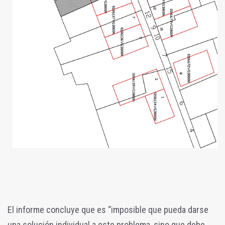
El informe concluye que es “imposible que pueda darse
una solución individual a este problema, sino que debe