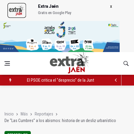
Extra Jaén
Gratis en Google Play
El Hospital de Jaén habilita un espacio para consultas de Gen
Turjaén exige rectificar al alcalde de Sevilla por "menospreciar
El PSOE critica el "desprecio" de la Junta al Cetedex
Inicio
Más
Reportajes
De “Las Cumbres” a los abismos: historia de un desliz urbanístico