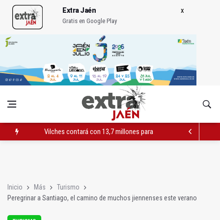
Extra Jaén
Gratis en Google Play
El PSOE acusa al PP de "apuntarse el tanto" de los datos de 
El Centro Andaluz de las Letras trae a Jaén al filósofo Omar L
Vilches contará con 13,7 millones para los daños del temporal
Inicio
Más
Turismo
Peregrinar a Santiago, el camino de muchos jiennenses este verano