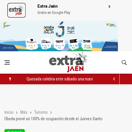
Extra Jaén
Gratis en Google Play
Quesada celebra este sábado una nueva jornada de Orgullo
La Junta amplia la alerta por listeria en Granada, Jaén y Sevilla
Rubén Gómez se suma al Avanza Jaén Paraíso Interior
Inicio
Más
Turismo
Úbeda prevé un 100% de ocupación desde el Jueves Santo