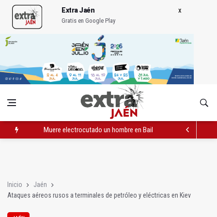
Extra Jaén
Gratis en Google Play
Muere electrocutado un hombre en Bailén en una torre eléctri
Turjaén exige rectificar al alcalde de Sevilla por "menospreciar
La Comisión contra la Violencia de Género rechaza las compe
Inicio
Jaén
Ataques aéreos rusos a terminales de petróleo y eléctricas en Kiev