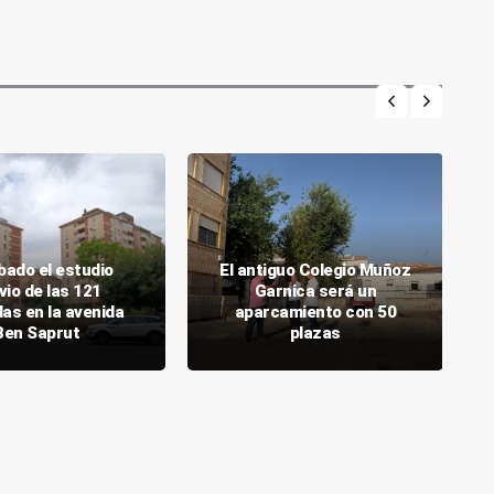
bado el estudio
El antiguo Colegio Muñoz
vio de las 121
Garnica será un
das en la avenida
aparcamiento con 50
Ben Saprut
plazas