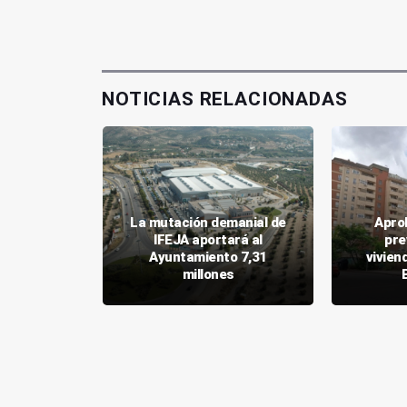
NOTICIAS RELACIONADAS
La mutación demanial de
Apro
alles y su
IFEJA aportará al
pre
con una
Ayuntamiento 7,31
vivien
5 millones
millones