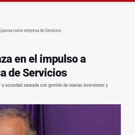
ón organiza 42 colectas de sangre en la provincia
s para facilitar la contratación indefinida
a Epassa como empresa de Servicios
za en el impulso a
 de Servicios
P a sociedad saneada con gestión de nuevas inversiones y