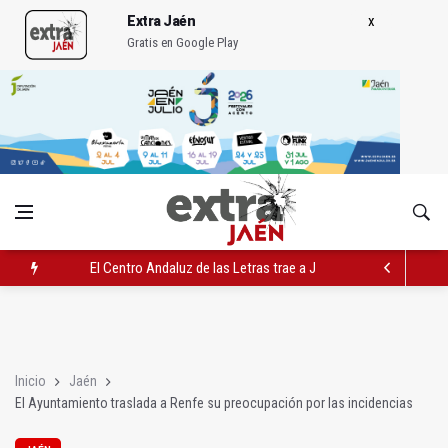
Extra Jaén
Gratis en Google Play
El Centro Andaluz de las Letras trae a Jaén al filósofo Omar L
Roban joyas de la Virgen de la Fuensanta Coronada de Alcaud
El PSOE acusa al PP de "apuntarse el tanto" de los datos de 
Inicio
Jaén
El Ayuntamiento traslada a Renfe su preocupación por las incidencias