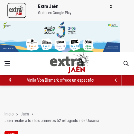
Extra Jaén
Gratis en Google Play
Vinila Von Bismark ofrece un espectáculo "rompedor" en el In
El lateral izquiero sub 23 David Márquez, nuevo fichaje del Rea
IU pide respuestas al Gobierno sobre la situación del ferrocarri
Inicio
Jaén
Jaén recibe a los los primeros 52 refugiados de Ucrania