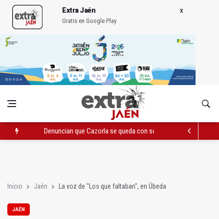
Extra Jaén
Gratis en Google Play
Denuncian que Cazorla se queda con solo dos bomberos por 
Pelea con arma blanca acaba con una menor herida en Torred
El PP acusa al PSOE de querer "dejar fuera" a la Junta en el Ce
Inicio
Jaén
La voz de "Los que faltaban", en Úbeda
JAÉN